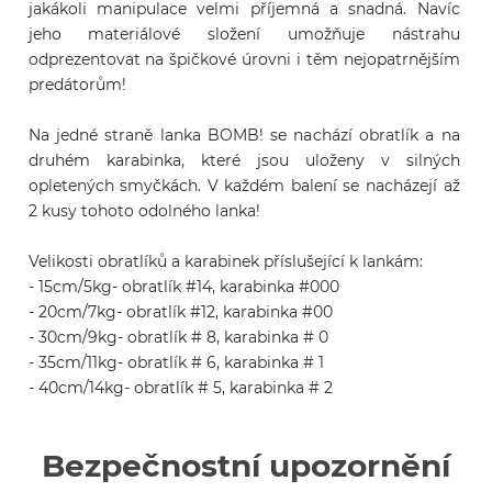
jakákoli manipulace velmi příjemná a snadná. Navíc 
jeho materiálové složení umožňuje nástrahu 
odprezentovat na špičkové úrovni i těm nejopatrnějším 
predátorům!

Na jedné straně lanka BOMB! se nachází obratlík a na 
druhém karabinka, které jsou uloženy v silných 
opletených smyčkách. V každém balení se nacházejí až 
2 kusy tohoto odolného lanka!

Velikosti obratlíků a karabinek příslušející k lankám:

- 15cm/5kg- obratlík #14, karabinka #000

- 20cm/7kg- obratlík #12, karabinka #00

- 30cm/9kg- obratlík # 8, karabinka # 0

- 35cm/11kg- obratlík # 6, karabinka # 1

- 40cm/14kg- obratlík # 5, karabinka # 2

Bezpečnostní upozornění