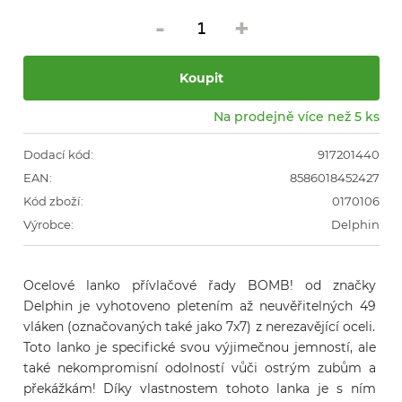
-
+
Na prodejně více než 5 ks
Dodací kód:
917201440
EAN:
8586018452427
Kód zboží:
0170106
Výrobce:
Delphin
Ocelové lanko přívlačové řady BOMB! od značky 
Delphin je vyhotoveno pletením až neuvěřitelných 49 
vláken (označovaných také jako 7x7) z nerezavějící oceli. 
Toto lanko je specifické svou výjimečnou jemností, ale 
také nekompromisní odolností vůči ostrým zubům a 
překážkám! Díky vlastnostem tohoto lanka je s ním 