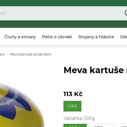
Čluny a sonary
Péče o úlovek
Stojany a hlásiče
Dár
ení
Meva kartuše se závitem
Meva kartuše 
113 Kč
UNI
Varianta:
100g