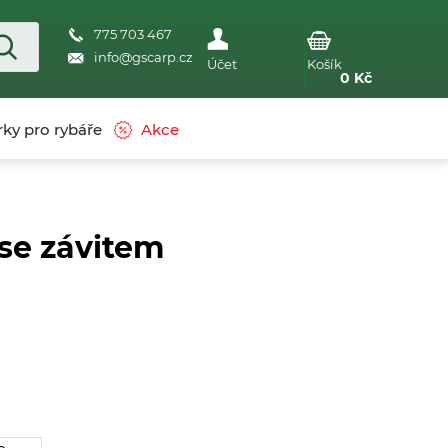
775 703 467
info@gscarp.cz
0
Kč
ky pro rybáře
Akce
se závitem