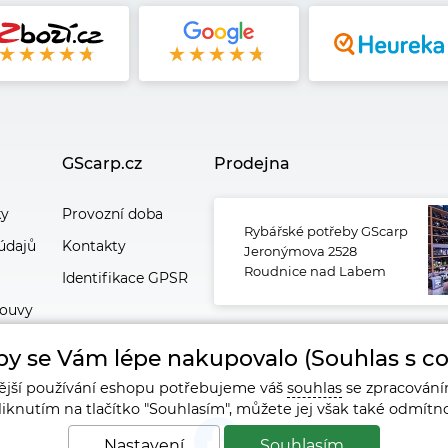
GScarp.cz
Prodejna
ky
Provozní doba
Rybářské potřeby GScarp
údajů
Kontakty
Jeronýmova 2528
Roudnice nad Labem
Identifikace GPSR
louvy
y se Vám lépe nakupovalo (Souhlas s co
ější používání eshopu potřebujeme váš
souhlas
se zpracování
liknutím na tlačítko "Souhlasím", můžete jej však také odmít
Nastavení
Souhlasím