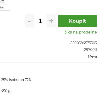
0g
 Kč
-
+
3 ks na prodejně
8590584575503
2970011
Meva
 25%-isobutan 72%

 450 g
