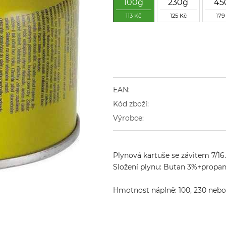
100g
230g
45
113 Kč
125 Kč
179
EAN:
Kód zboží:
Výrobce:
Plynová kartuše se závitem 7/16.

Složení plynu: Butan 3%+propan
Hmotnost náplně: 100, 230 nebo