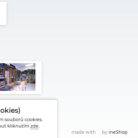
okies)
m souborů cookies.
nout kliknutím
zde
.
made with
❤
by
ineShop